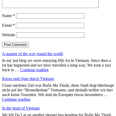
Name
*
Email
*
Website
A quarter of the way round the world
In my last blog we were enjoying Hội An in Vietnam. Since then a
lot has happened and we have travelled a long way. We took a taxi
"A
back to …
Continue reading
quarter
Kreuz und Quer durch Vietnam
of
the
Unser nächstes Ziel war Buôn Ma Thuột, diese Stadt liegt überhaupt
way
nicht auf der “Bestsellerliste” Vietnams, und deshalb treffen wir hier
round
auch keine Touristen. Wir sind als Europäer etwas besonderes …
the
"Kreuz
Continue reading
world"
und
In the heart of Vietnam
Quer
durch
We left Da Lat on another sleeper bus heading for Buôn Ma Thuột.