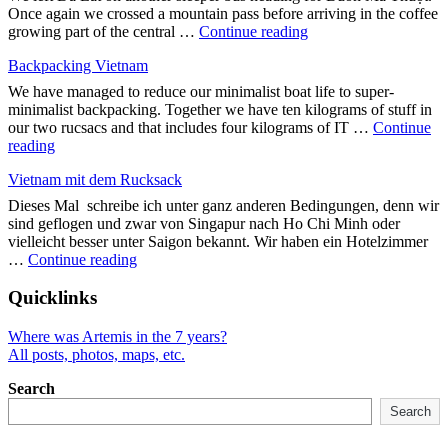
Vietnam"
Once again we crossed a mountain pass before arriving in the coffee
"In
growing part of the central …
Continue reading
the
Backpacking Vietnam
heart
of
We have managed to reduce our minimalist boat life to super-
Vietnam"
minimalist backpacking. Together we have ten kilograms of stuff in
our two rucsacs and that includes four kilograms of IT …
Continue
"Backpacking
reading
Vietnam"
Vietnam mit dem Rucksack
Dieses Mal schreibe ich unter ganz anderen Bedingungen, denn wir
sind geflogen und zwar von Singapur nach Ho Chi Minh oder
vielleicht besser unter Saigon bekannt. Wir haben ein Hotelzimmer
"Vietnam
…
Continue reading
mit
dem
Quicklinks
Rucksack"
Where was Artemis in the 7 years?
All posts, photos, maps, etc.
Search
Search