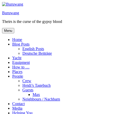
Skip
to
Buruwang
content
Theirs is the curse of the gypsy blood
Menu
Home
Blog Posts
English Posts
Deutsche Beiträge
Yacht
Equipment
How to …
Places
People
Crew
Heidi’s Tagebuch
Guests
Max
Neighbours / Nachbarn
Contact
Media
Helping You