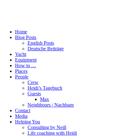
Home
Blog Posts
English Posts
Deutsche Beiträge
Yacht
Equipment
How to …
Places
People
Crew
Heidi’s Tagebuch
Guests
Max
Neighbours / Nachbarn
Contact
Media
Helping You
Consulting by Neill
Life coaching with Heidi