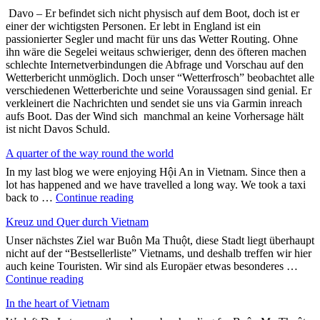
Davo – Er befindet sich nicht physisch auf dem Boot, doch ist er
einer der wichtigsten Personen. Er lebt in England ist ein
passionierter Segler und macht für uns das Wetter Routing. Ohne
ihn wäre die Segelei weitaus schwieriger, denn des öfteren machen
schlechte Internetverbindungen die Abfrage und Vorschau auf den
Wetterbericht unmöglich. Doch unser “Wetterfrosch” beobachtet alle
verschiedenen Wetterberichte und seine Voraussagen sind genial. Er
verkleinert die Nachrichten und sendet sie uns via Garmin inreach
aufs Boot. Das der Wind sich manchmal an keine Vorhersage hält
ist nicht Davos Schuld.
A quarter of the way round the world
In my last blog we were enjoying Hội An in Vietnam. Since then a
lot has happened and we have travelled a long way. We took a taxi
"A
back to …
Continue reading
quarter
Kreuz und Quer durch Vietnam
of
the
Unser nächstes Ziel war Buôn Ma Thuột, diese Stadt liegt überhaupt
way
nicht auf der “Bestsellerliste” Vietnams, und deshalb treffen wir hier
round
auch keine Touristen. Wir sind als Europäer etwas besonderes …
the
"Kreuz
Continue reading
world"
und
In the heart of Vietnam
Quer
durch