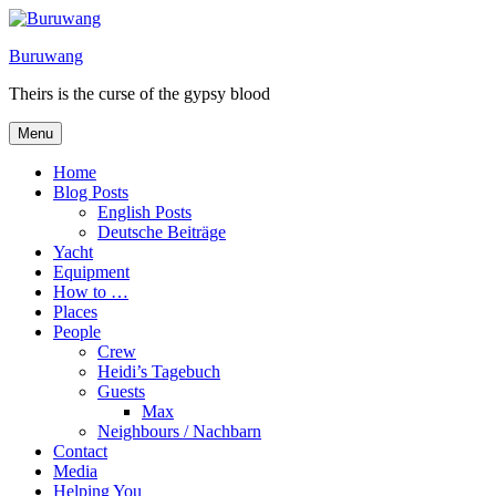
Skip
to
Buruwang
content
Theirs is the curse of the gypsy blood
Menu
Home
Blog Posts
English Posts
Deutsche Beiträge
Yacht
Equipment
How to …
Places
People
Crew
Heidi’s Tagebuch
Guests
Max
Neighbours / Nachbarn
Contact
Media
Helping You