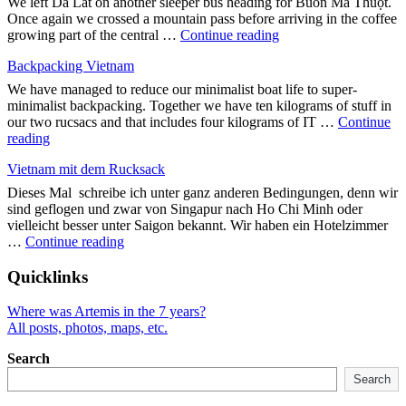
We left Da Lat on another sleeper bus heading for Buôn Ma Thuột.
Vietnam"
Once again we crossed a mountain pass before arriving in the coffee
"In
growing part of the central …
Continue reading
the
Backpacking Vietnam
heart
of
We have managed to reduce our minimalist boat life to super-
Vietnam"
minimalist backpacking. Together we have ten kilograms of stuff in
our two rucsacs and that includes four kilograms of IT …
Continue
"Backpacking
reading
Vietnam"
Vietnam mit dem Rucksack
Dieses Mal schreibe ich unter ganz anderen Bedingungen, denn wir
sind geflogen und zwar von Singapur nach Ho Chi Minh oder
vielleicht besser unter Saigon bekannt. Wir haben ein Hotelzimmer
"Vietnam
…
Continue reading
mit
dem
Quicklinks
Rucksack"
Where was Artemis in the 7 years?
All posts, photos, maps, etc.
Search
Search