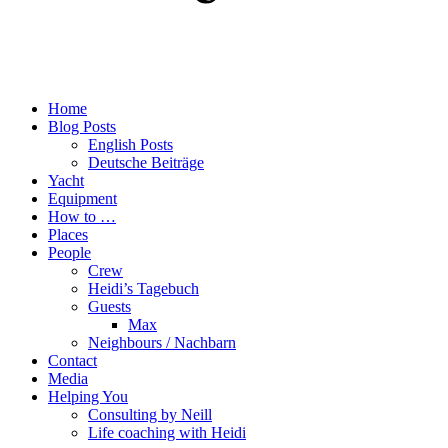
Home
Blog Posts
English Posts
Deutsche Beiträge
Yacht
Equipment
How to …
Places
People
Crew
Heidi’s Tagebuch
Guests
Max
Neighbours / Nachbarn
Contact
Media
Helping You
Consulting by Neill
Life coaching with Heidi