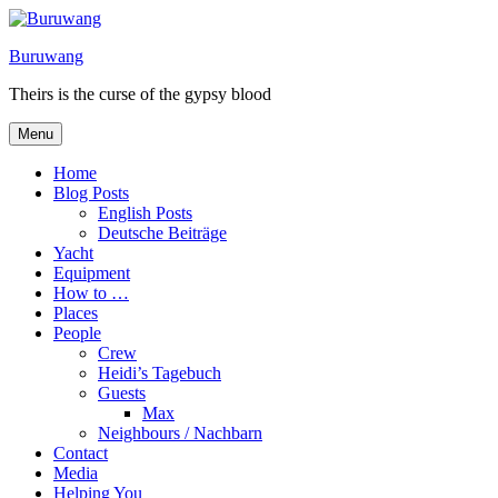
Skip
to
Buruwang
content
Theirs is the curse of the gypsy blood
Menu
Home
Blog Posts
English Posts
Deutsche Beiträge
Yacht
Equipment
How to …
Places
People
Crew
Heidi’s Tagebuch
Guests
Max
Neighbours / Nachbarn
Contact
Media
Helping You