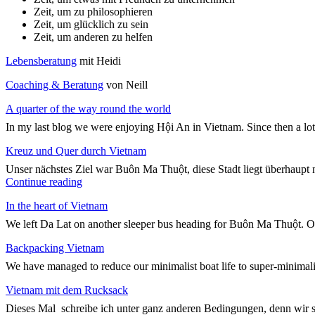
Zeit, um zu philosophieren
Zeit, um glücklich zu sein
Zeit, um anderen zu helfen
Lebensberatung
mit Heidi
Coaching & Beratung
von Neill
A quarter of the way round the world
In my last blog we were enjoying Hội An in Vietnam. Since then a lo
Kreuz und Quer durch Vietnam
Unser nächstes Ziel war Buôn Ma Thuột, diese Stadt liegt überhaupt n
"Kreuz
Continue reading
und
In the heart of Vietnam
Quer
durch
We left Da Lat on another sleeper bus heading for Buôn Ma Thuột. On
Vietnam"
Backpacking Vietnam
We have managed to reduce our minimalist boat life to super-minimali
Vietnam mit dem Rucksack
Dieses Mal schreibe ich unter ganz anderen Bedingungen, denn wir 