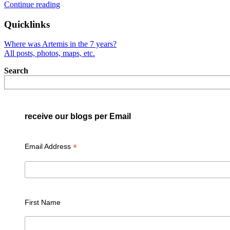
"Vietnam
Continue reading
mit
dem
Quicklinks
Rucksack"
Where was Artemis in the 7 years?
All posts, photos, maps, etc.
Search
receive our blogs per Email
*
Email Address
First Name