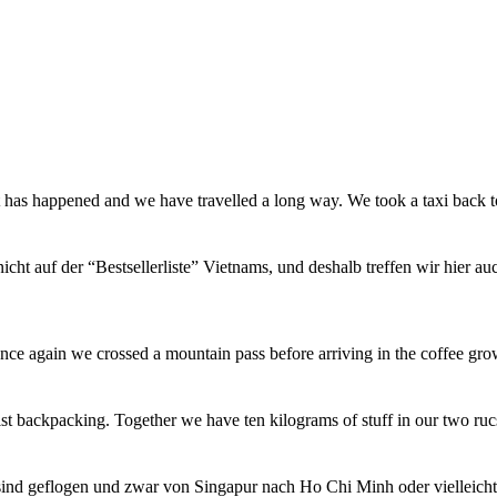
t has happened and we have travelled a long way. We took a taxi back
icht auf der “Bestsellerliste” Vietnams, und deshalb treffen wir hier a
ce again we crossed a mountain pass before arriving in the coffee gro
st backpacking. Together we have ten kilograms of stuff in our two ru
sind geflogen und zwar von Singapur nach Ho Chi Minh oder vielleich