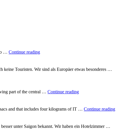
"A
 to …
Continue reading
quarter
of
the
uch keine Touristen. Wir sind als Europäer etwas besonderes …
way
round
the
world"
"In
wing part of the central …
Continue reading
the
heart
of
"Backp
csacs and that includes four kilograms of IT …
Continue reading
Vietnam"
Vietna
t besser unter Saigon bekannt. Wir haben ein Hotelzimmer …