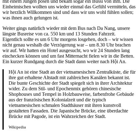
mit einem Jungen posen und bekam sogar ein Bussi von ihm. Die
Einheimischen wollten uns wieder einmal das Gefühl vermitteln, das
wir herzlich Willkommen sind und dass wir uns wohl fühlen sollen;
was ihnen auch gelungen ist.
Weiter gings natürlich wieder mit dem Bus nach Da Nang, unsere
längste Busreise von ca. 550 km und 13 Stunden Fahrzeit.
Eigentlich sollte es um 6 Uhr morgens losgehen, doch – wir wissen
nicht genau weshalb die Verzögerung war – um 8.30 Uhr brachen
wir auf. Wir hatten ein Hotel ausgesucht, wo wir 24 Stunden lang
einchecken können und um fast Mitternacht fielen wir in die Betten.
Ein kurzer Rundgang durch die Stadt dann weiter nach Hội An.
Hội An ist eine Stadt an der vietnamesischen Zentralküste, die für
ihre gut erhaltene Altstadt mit zahlreichen Kanälen bekannt ist.
Die bunte Geschichte der Stadt spiegelt sich in ihrer Architektur
wider. Zu dem Stil- und Epochenmix gehören chinesische
Shophouses und Tempel in Holzbauweise, farbenfrohe Gebäude
aus der französischen Kolonialzeit und die typisch
vietnamesischen schmalen Stadthäuser mit ihren kunstvoll
gestalteten Fassaden. Die Japanische Brücke, eine überdachte
Brücke mit Pagode, ist ein Wahrzeichen der Stadt.
Wikipedia