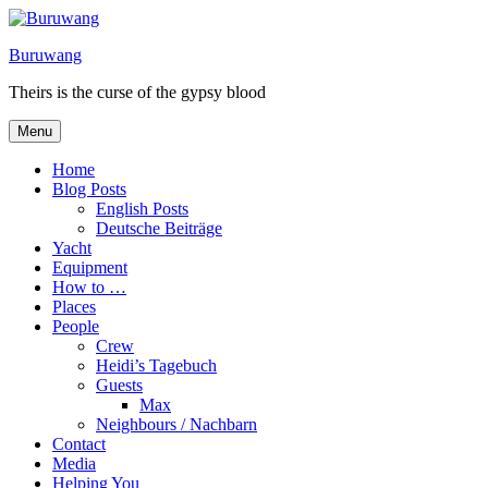
Skip
to
Buruwang
content
Theirs is the curse of the gypsy blood
Menu
Home
Blog Posts
English Posts
Deutsche Beiträge
Yacht
Equipment
How to …
Places
People
Crew
Heidi’s Tagebuch
Guests
Max
Neighbours / Nachbarn
Contact
Media
Helping You