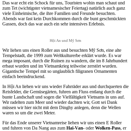
Das war echt ein Schock für uns, Touristen wohin man schaut und
zum Tet (wichtigster vietnamesischer Feiertag) natürlich auch ganz
viele Einheimische, die ihre Familien und Freunde besuchten.
Abends war fast kein Durchkommen durch die bunt geschmückten
Gassen, doch das war auch ein sehr intensives Erlebnis.
Hội An und Mỹ Sơn
Wir liehen uns einen Roller aus und besuchten Mỹ Sơn, eine alte
Tempelstadt, die 1999 zum Weltkulturerbe erklärt wurde. Es war
mega imposant, durch die Ruinen zu wandern, die im 8 Jahrhundert
erbaut wurden und im Vietnamkrieg teilweise zerstört wurden.
Gigantische Tempel mit so unglaublich filigranen Ornamenten
einfach beeindruckend.
In Hội An liehen wir uns wieder Fahrräder aus und durchquerten die
Reisfelder, die Gemüsegärten, fuhren am Fluss entlang durch die
bunte Landschaft und sogen die Vielfältigkeit Vietnams in uns auf.
Wir radelten zum Meer und wieder dachten wir, Gott sei Dank
müssen wir hier nicht mit dem Dinghy anlegen, denn die Wellen
waren so um die zwei Meter.
Für das Ende unserer Vietnamreise liehen wir uns einen E Roller
und fuhren von Da Nang aus zum
Hai-Van-
oder
Wolken-Pass
, er