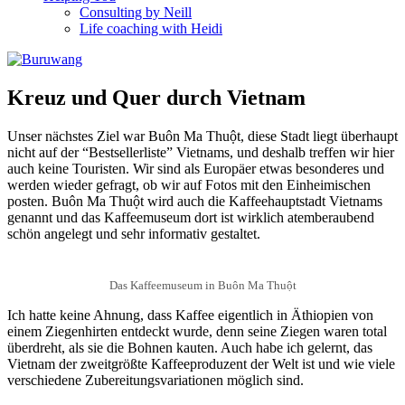
Consulting by Neill
Life coaching with Heidi
Kreuz und Quer durch Vietnam
Unser nächstes Ziel war Buôn Ma Thuột, diese Stadt liegt überhaupt
nicht auf der “Bestsellerliste” Vietnams, und deshalb treffen wir hier
auch keine Touristen. Wir sind als Europäer etwas besonderes und
werden wieder gefragt, ob wir auf Fotos mit den Einheimischen
posten. Buôn Ma Thuột wird auch die Kaffeehauptstadt Vietnams
genannt und das Kaffeemuseum dort ist wirklich atemberaubend
schön angelegt und sehr informativ gestaltet.
Das Kaffeemuseum in Buôn Ma Thuột
Ich hatte keine Ahnung, dass Kaffee eigentlich in Äthiopien von
einem Ziegenhirten entdeckt wurde, denn seine Ziegen waren total
überdreht, als sie die Bohnen kauten. Auch habe ich gelernt, das
Vietnam der zweitgrößte Kaffeeproduzent der Welt ist und wie viele
verschiedene Zubereitungsvariationen möglich sind.