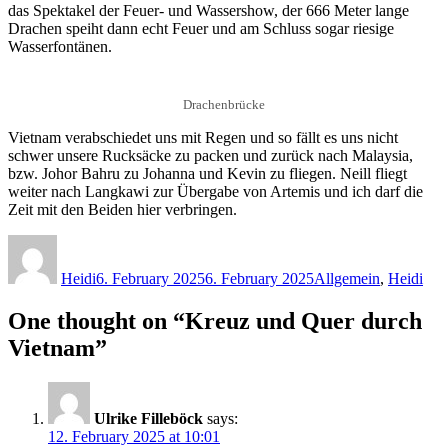
das Spektakel der Feuer- und Wassershow, der 666 Meter lange
Drachen speiht dann echt Feuer und am Schluss sogar riesige
Wasserfontänen.
Drachenbrücke
Vietnam verabschiedet uns mit Regen und so fällt es uns nicht
schwer unsere Rucksäcke zu packen und zurück nach Malaysia,
bzw. Johor Bahru zu Johanna und Kevin zu fliegen. Neill fliegt
weiter nach Langkawi zur Übergabe von Artemis und ich darf die
Zeit mit den Beiden hier verbringen.
Author
Posted
Categories
on
Heidi
6. February 2025
6. February 2025
Allgemein
,
Heidi
One thought on “Kreuz und Quer durch
Vietnam”
Ulrike Filleböck
says:
12. February 2025 at 10:01