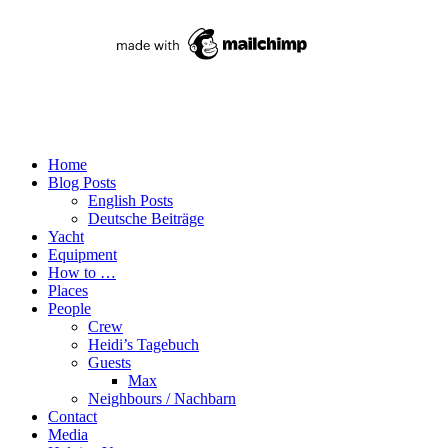
Home
Blog Posts
English Posts
Deutsche Beiträge
Yacht
Equipment
How to …
Places
People
Crew
Heidi’s Tagebuch
Guests
Max
Neighbours / Nachbarn
Contact
Media