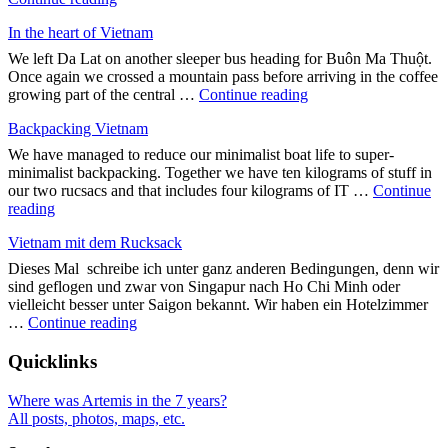
world"
und
In the heart of Vietnam
Quer
durch
We left Da Lat on another sleeper bus heading for Buôn Ma Thuột.
Vietnam"
Once again we crossed a mountain pass before arriving in the coffee
"In
growing part of the central …
Continue reading
the
Backpacking Vietnam
heart
of
We have managed to reduce our minimalist boat life to super-
Vietnam"
minimalist backpacking. Together we have ten kilograms of stuff in
our two rucsacs and that includes four kilograms of IT …
Continue
"Backpacking
reading
Vietnam"
Vietnam mit dem Rucksack
Dieses Mal schreibe ich unter ganz anderen Bedingungen, denn wir
sind geflogen und zwar von Singapur nach Ho Chi Minh oder
vielleicht besser unter Saigon bekannt. Wir haben ein Hotelzimmer
"Vietnam
…
Continue reading
mit
dem
Quicklinks
Rucksack"
Where was Artemis in the 7 years?
All posts, photos, maps, etc.