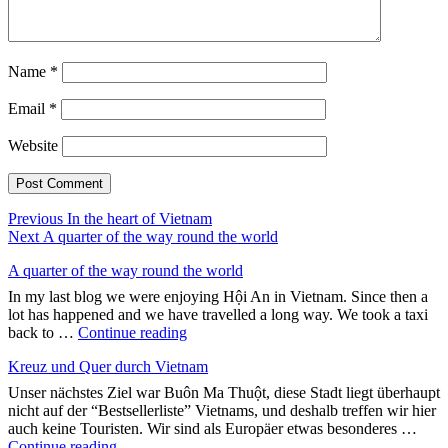
Name
*
Email
*
Website
Post
Previous
Previous
In the heart of Vietnam
Next
post:
Next
A quarter of the way round the world
navigation
post:
A quarter of the way round the world
In my last blog we were enjoying Hội An in Vietnam. Since then a
lot has happened and we have travelled a long way. We took a taxi
"A
back to …
Continue reading
quarter
Kreuz und Quer durch Vietnam
of
the
Unser nächstes Ziel war Buôn Ma Thuột, diese Stadt liegt überhaupt
way
nicht auf der “Bestsellerliste” Vietnams, und deshalb treffen wir hier
round
auch keine Touristen. Wir sind als Europäer etwas besonderes …
the
"Kreuz
Continue reading