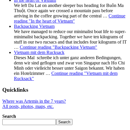
In the heart of Vietnam
We left Da Lat on another sleeper bus heading for Buôn Ma
Thuột. Once again we crossed a mountain pass before
arriving in the coffee growing part of the central …
Continue
reading
"In the heart of Vietnam"
Backpacking Vietnam
We have managed to reduce our minimalist boat life to super-
minimalist backpacking. Together we have ten kilograms of
stuff in our two rucsacs and that includes four kilograms of IT
…
Continue reading
"Backpacking Vietnam"
Vietnam mit dem Rucksack
Dieses Mal schreibe ich unter ganz anderen Bedingungen,
denn wir sind geflogen und zwar von Singapur nach Ho Chi
Minh oder vielleicht besser unter Saigon bekannt. Wir haben
ein Hotelzimmer …
Continue reading
"Vietnam mit dem
Rucksack"
Quicklinks
Where was Artemis in the 7 years?
All posts, photos, maps, etc.
Search
Search