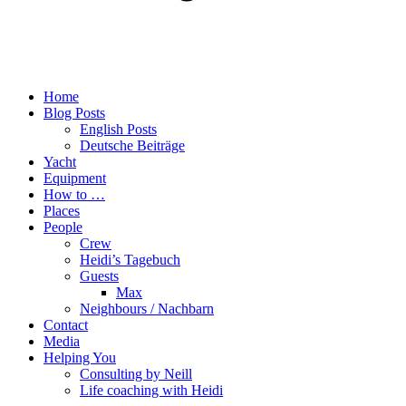
Home
Blog Posts
English Posts
Deutsche Beiträge
Yacht
Equipment
How to …
Places
People
Crew
Heidi’s Tagebuch
Guests
Max
Neighbours / Nachbarn
Contact
Media
Helping You
Consulting by Neill
Life coaching with Heidi