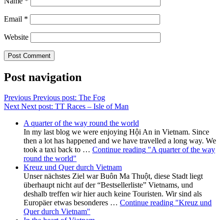
Name
*
Email
*
Website
Post navigation
Previous
Previous post:
The Fog
Next
Next post:
TT Races – Isle of Man
A quarter of the way round the world
In my last blog we were enjoying Hội An in Vietnam. Since
then a lot has happened and we have travelled a long way. We
took a taxi back to …
Continue reading
"A quarter of the way
round the world"
Kreuz und Quer durch Vietnam
Unser nächstes Ziel war Buôn Ma Thuột, diese Stadt liegt
überhaupt nicht auf der “Bestsellerliste” Vietnams, und
deshalb treffen wir hier auch keine Touristen. Wir sind als
Europäer etwas besonderes …
Continue reading
"Kreuz und
Quer durch Vietnam"