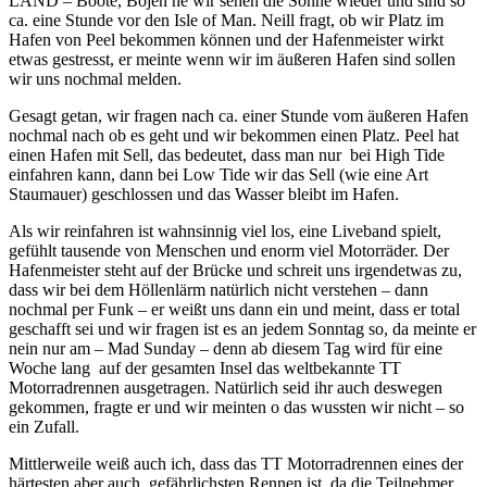
LAND – Boote, Bojen he wir sehen die Sonne wieder und sind so
ca. eine Stunde vor den Isle of Man. Neill fragt, ob wir Platz im
Hafen von Peel bekommen können und der Hafenmeister wirkt
etwas gestresst, er meinte wenn wir im äußeren Hafen sind sollen
wir uns nochmal melden.
Gesagt getan, wir fragen nach ca. einer Stunde vom äußeren Hafen
nochmal nach ob es geht und wir bekommen einen Platz. Peel hat
einen Hafen mit Sell, das bedeutet, dass man nur bei High Tide
einfahren kann, dann bei Low Tide wir das Sell (wie eine Art
Staumauer) geschlossen und das Wasser bleibt im Hafen.
Als wir reinfahren ist wahnsinnig viel los, eine Liveband spielt,
gefühlt tausende von Menschen und enorm viel Motorräder. Der
Hafenmeister steht auf der Brücke und schreit uns irgendetwas zu,
dass wir bei dem Höllenlärm natürlich nicht verstehen – dann
nochmal per Funk – er weißt uns dann ein und meint, dass er total
geschafft sei und wir fragen ist es an jedem Sonntag so, da meinte er
nein nur am – Mad Sunday – denn ab diesem Tag wird für eine
Woche lang auf der gesamten Insel das weltbekannte TT
Motorradrennen ausgetragen. Natürlich seid ihr auch deswegen
gekommen, fragte er und wir meinten o das wussten wir nicht – so
ein Zufall.
Mittlerweile weiß auch ich, dass das TT Motorradrennen eines der
härtesten aber auch gefährlichsten Rennen ist, da die Teilnehmer