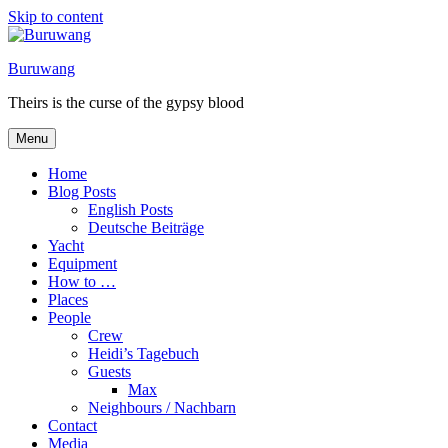
Skip to content
Buruwang
Theirs is the curse of the gypsy blood
Menu
Home
Blog Posts
English Posts
Deutsche Beiträge
Yacht
Equipment
How to …
Places
People
Crew
Heidi’s Tagebuch
Guests
Max
Neighbours / Nachbarn
Contact
Media