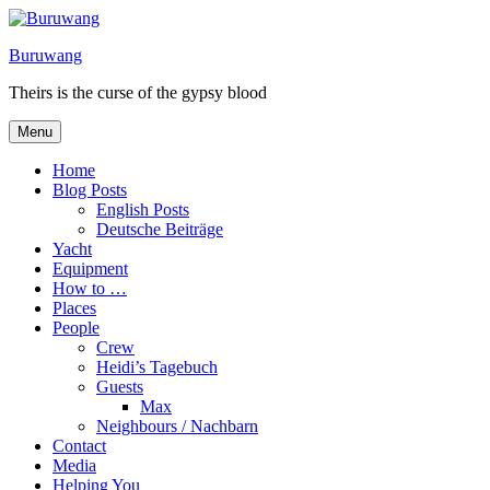
Skip
to
Buruwang
content
Theirs is the curse of the gypsy blood
Menu
Home
Blog Posts
English Posts
Deutsche Beiträge
Yacht
Equipment
How to …
Places
People
Crew
Heidi’s Tagebuch
Guests
Max
Neighbours / Nachbarn
Contact
Media
Helping You