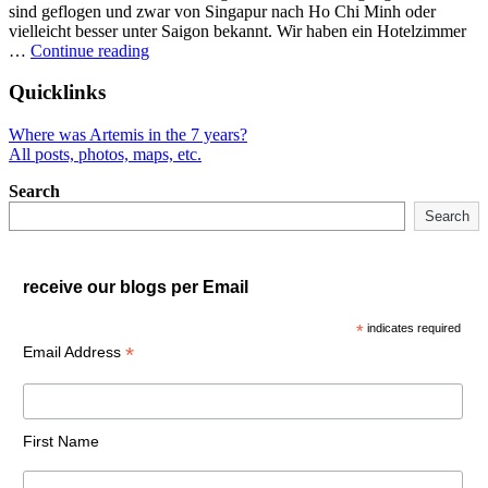
sind geflogen und zwar von Singapur nach Ho Chi Minh oder
vielleicht besser unter Saigon bekannt. Wir haben ein Hotelzimmer
"Vietnam
…
Continue reading
mit
dem
Quicklinks
Rucksack"
Where was Artemis in the 7 years?
All posts, photos, maps, etc.
Search
Search
receive our blogs per Email
*
indicates required
*
Email Address
First Name