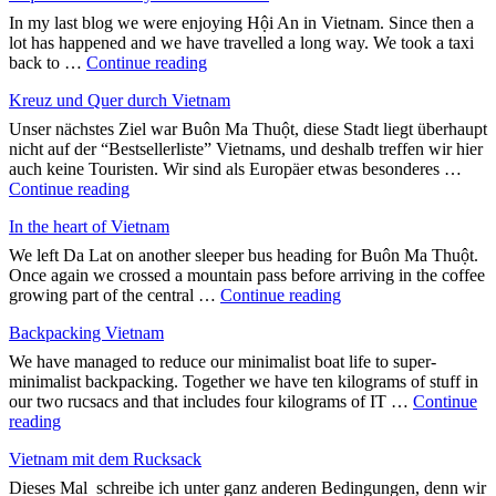
In my last blog we were enjoying Hội An in Vietnam. Since then a
lot has happened and we have travelled a long way. We took a taxi
"A
back to …
Continue reading
quarter
Kreuz und Quer durch Vietnam
of
the
Unser nächstes Ziel war Buôn Ma Thuột, diese Stadt liegt überhaupt
way
nicht auf der “Bestsellerliste” Vietnams, und deshalb treffen wir hier
round
auch keine Touristen. Wir sind als Europäer etwas besonderes …
the
"Kreuz
Continue reading
world"
und
In the heart of Vietnam
Quer
durch
We left Da Lat on another sleeper bus heading for Buôn Ma Thuột.
Vietnam"
Once again we crossed a mountain pass before arriving in the coffee
"In
growing part of the central …
Continue reading
the
Backpacking Vietnam
heart
of
We have managed to reduce our minimalist boat life to super-
Vietnam"
minimalist backpacking. Together we have ten kilograms of stuff in
our two rucsacs and that includes four kilograms of IT …
Continue
"Backpacking
reading
Vietnam"
Vietnam mit dem Rucksack
Dieses Mal schreibe ich unter ganz anderen Bedingungen, denn wir