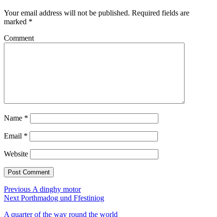
Your email address will not be published.
Required fields are
marked
*
Comment
Name
*
Email
*
Website
Post
Previous
Previous
A dinghy motor
Next
post:
Next
Porthmadog und Ffestiniog
navigation
post:
A quarter of the way round the world