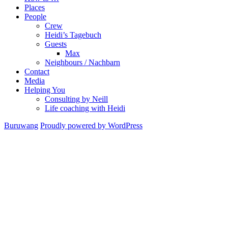
Places
People
Crew
Heidi’s Tagebuch
Guests
Max
Neighbours / Nachbarn
Contact
Media
Helping You
Consulting by Neill
Life coaching with Heidi
Buruwang
Proudly powered by WordPress