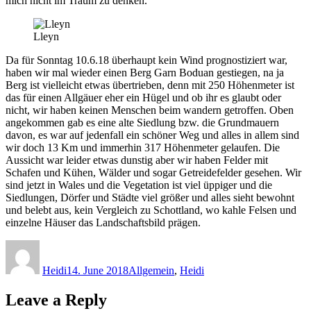
mich nicht im Traum zu denken.
Lleyn
Da für Sonntag 10.6.18 überhaupt kein Wind prognostiziert war,
haben wir mal wieder einen Berg Garn Boduan gestiegen, na ja
Berg ist vielleicht etwas übertrieben, denn mit 250 Höhenmeter ist
das für einen Allgäuer eher ein Hügel und ob ihr es glaubt oder
nicht, wir haben keinen Menschen beim wandern getroffen. Oben
angekommen gab es eine alte Siedlung bzw. die Grundmauern
davon, es war auf jedenfall ein schöner Weg und alles in allem sind
wir doch 13 Km und immerhin 317 Höhenmeter gelaufen. Die
Aussicht war leider etwas dunstig aber wir haben Felder mit
Schafen und Kühen, Wälder und sogar Getreidefelder gesehen. Wir
sind jetzt in Wales und die Vegetation ist viel üppiger und die
Siedlungen, Dörfer und Städte viel größer und alles sieht bewohnt
und belebt aus, kein Vergleich zu Schottland, wo kahle Felsen und
einzelne Häuser das Landschaftsbild prägen.
Author
Posted
Categories
on
Heidi
14. June 2018
Allgemein
,
Heidi
Leave a Reply