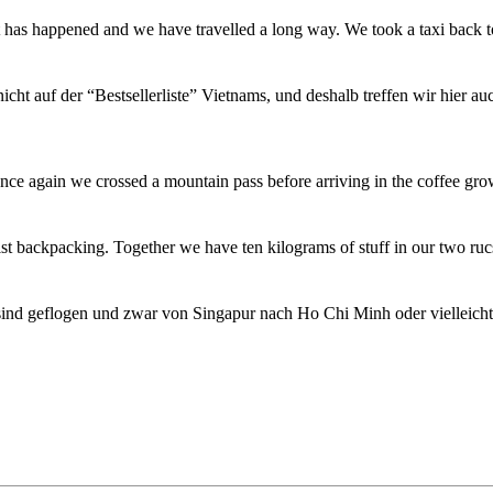
t has happened and we have travelled a long way. We took a taxi back
icht auf der “Bestsellerliste” Vietnams, und deshalb treffen wir hier a
ce again we crossed a mountain pass before arriving in the coffee gro
st backpacking. Together we have ten kilograms of stuff in our two ru
sind geflogen und zwar von Singapur nach Ho Chi Minh oder vielleich