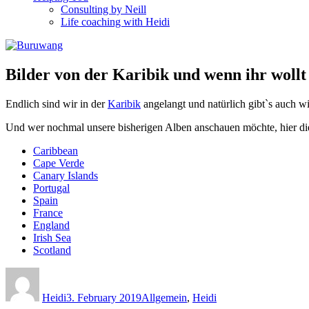
Consulting by Neill
Life coaching with Heidi
Bilder von der Karibik und wenn ihr wollt
Endlich sind wir in der
Karibik
angelangt und natürlich gibtˋs auch w
Und wer nochmal unsere bisherigen Alben anschauen möchte, hier die
Caribbean
Cape Verde
Canary Islands
Portugal
Spain
France
England
Irish Sea
Scotland
Author
Posted
Categories
on
Heidi
3. February 2019
Allgemein
,
Heidi