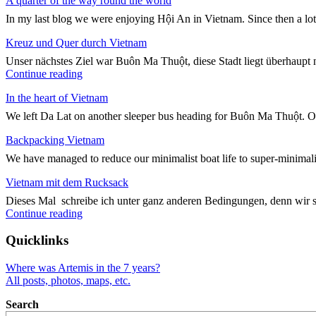
A quarter of the way round the world
In my last blog we were enjoying Hội An in Vietnam. Since then a lo
Kreuz und Quer durch Vietnam
Unser nächstes Ziel war Buôn Ma Thuột, diese Stadt liegt überhaupt n
"Kreuz
Continue reading
und
In the heart of Vietnam
Quer
durch
We left Da Lat on another sleeper bus heading for Buôn Ma Thuột. On
Vietnam"
Backpacking Vietnam
We have managed to reduce our minimalist boat life to super-minimali
Vietnam mit dem Rucksack
Dieses Mal schreibe ich unter ganz anderen Bedingungen, denn wir 
"Vietnam
Continue reading
mit
dem
Quicklinks
Rucksack"
Where was Artemis in the 7 years?
All posts, photos, maps, etc.
Search