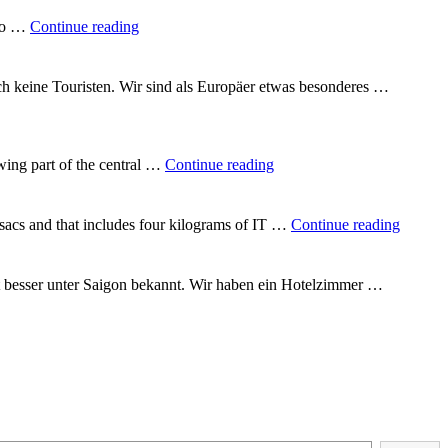
"A
 to …
Continue reading
quarter
of
the
uch keine Touristen. Wir sind als Europäer etwas besonderes …
way
round
the
world"
"In
wing part of the central …
Continue reading
the
heart
of
"Backp
csacs and that includes four kilograms of IT …
Continue reading
Vietnam"
Vietna
t besser unter Saigon bekannt. Wir haben ein Hotelzimmer …