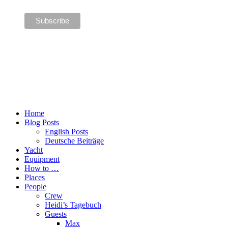
Home
Blog Posts
English Posts
Deutsche Beiträge
Yacht
Equipment
How to …
Places
People
Crew
Heidi’s Tagebuch
Guests
Max