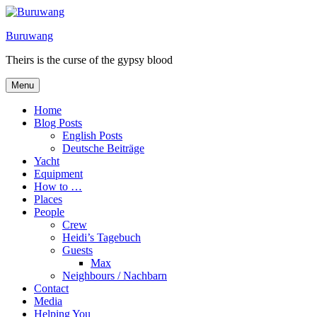
Skip
to
Buruwang
content
Theirs is the curse of the gypsy blood
Menu
Home
Blog Posts
English Posts
Deutsche Beiträge
Yacht
Equipment
How to …
Places
People
Crew
Heidi’s Tagebuch
Guests
Max
Neighbours / Nachbarn
Contact
Media
Helping You