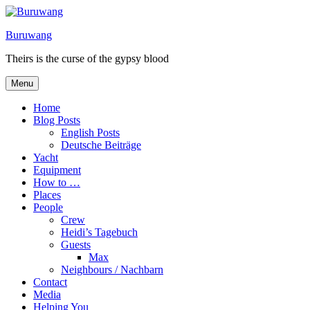
Skip
to
Buruwang
content
Theirs is the curse of the gypsy blood
Menu
Home
Blog Posts
English Posts
Deutsche Beiträge
Yacht
Equipment
How to …
Places
People
Crew
Heidi’s Tagebuch
Guests
Max
Neighbours / Nachbarn
Contact
Media
Helping You