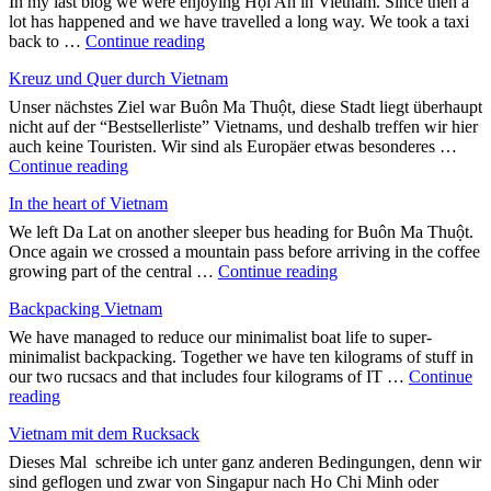
In my last blog we were enjoying Hội An in Vietnam. Since then a
lot has happened and we have travelled a long way. We took a taxi
"A
back to …
Continue reading
quarter
Kreuz und Quer durch Vietnam
of
the
Unser nächstes Ziel war Buôn Ma Thuột, diese Stadt liegt überhaupt
way
nicht auf der “Bestsellerliste” Vietnams, und deshalb treffen wir hier
round
auch keine Touristen. Wir sind als Europäer etwas besonderes …
the
"Kreuz
Continue reading
world"
und
In the heart of Vietnam
Quer
durch
We left Da Lat on another sleeper bus heading for Buôn Ma Thuột.
Vietnam"
Once again we crossed a mountain pass before arriving in the coffee
"In
growing part of the central …
Continue reading
the
Backpacking Vietnam
heart
of
We have managed to reduce our minimalist boat life to super-
Vietnam"
minimalist backpacking. Together we have ten kilograms of stuff in
our two rucsacs and that includes four kilograms of IT …
Continue
"Backpacking
reading
Vietnam"
Vietnam mit dem Rucksack
Dieses Mal schreibe ich unter ganz anderen Bedingungen, denn wir
sind geflogen und zwar von Singapur nach Ho Chi Minh oder