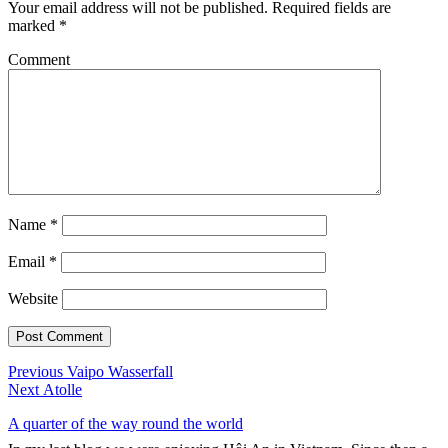
Your email address will not be published.
Required fields are
marked
*
Comment
Name
*
Email
*
Website
Post
Previous
Previous
Vaipo Wasserfall
Next
post:
Next
Atolle
navigation
post:
A quarter of the way round the world