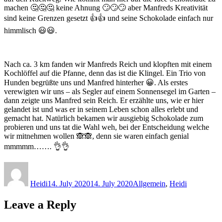
machen 🤔🤔🤔 keine Ahnung 🙄🙄🙄 aber Manfreds Kreativität
sind keine Grenzen gesetzt 👍👍 und seine Schokolade einfach nur
himmlisch 😃😃.
Nach ca. 3 km fanden wir Manfreds Reich und klopften mit einem
Kochlöffel auf die Pfanne, denn das ist die Klingel. Ein Trio von
Hunden begrüßte uns und Manfred hinterher 😀. Als erstes
verewigten wir uns – als Segler auf einem Sonnensegel im Garten –
dann zeigte uns Manfred sein Reich. Er erzählte uns, wie er hier
gelandet ist und was er in seinem Leben schon alles erlebt und
gemacht hat. Natürlich bekamen wir ausgiebig Schokolade zum
probieren und uns tat die Wahl weh, bei der Entscheidung welche
wir mitnehmen wollen 🙈🙈, denn sie waren einfach genial
mmmmm……. 👌👌
Author
Posted
Categories
on
Heidi
14. July 2020
14. July 2020
Allgemein
,
Heidi
Leave a Reply