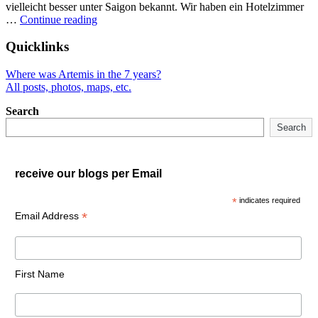
vielleicht besser unter Saigon bekannt. Wir haben ein Hotelzimmer
"Vietnam
…
Continue reading
mit
dem
Quicklinks
Rucksack"
Where was Artemis in the 7 years?
All posts, photos, maps, etc.
Search
Search
receive our blogs per Email
*
indicates required
*
Email Address
First Name