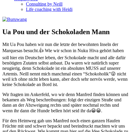
Consulting by Neill
Life coaching with Heidi
Ua Pou und der Schokoladen Mann
Mit Ua Pou haben wir nun die letzte der bewohnten Inseln der
Marquesas besucht.👍 Wie wir schon in Nuku Hiva gehört haben
soll hier ein Deutscher leben, der Schokolade macht und alle dafür
benötigten Zutaten selbst anbaut. Da waren wir natürlich super
neugierig, denn Schokolade ist ein absolutes MUSS auf unserer
Artemis. Neill nennt mich manchmal einen “Schokoholik”😜 nicht
weil ich ohne nicht leben kann, aber doch sehr nervös werde, wenn
keine Schokolade an Bord ist.
Wir fragten im Ankerfeld, wo wir denn Manfred finden können und
bekamen als Weg beschreibungen: folgt der einzigen Straße und
dann an der Abzweigung rechts und später nochmal rechts und
wenn ihr dann die Hunde bellen hört seid ihr da😀😀.
Für den Heimweg gab uns Manfred noch einen ganzen Haufen
Früchte mit und schwer bepackt und beeindruckt machten wir uns
auf den Rückweg. Wie kommt man hier auf die Idee Schokolade zu