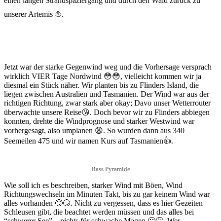
einen langen Strandspaziergang und durch den Wald zurück zu
unserer Artemis ⛵.
Jetzt war der starke Gegenwind weg und die Vorhersage versprach
wirklich VIER Tage Nordwind 😳😳, vielleicht kommen wir ja
diesmal ein Stück näher. Wir planten bis zu Flinders Island, die
liegen zwischen Australien und Tasmanien. Der Wind war aus der
richtigen Richtung, zwar stark aber okay; Davo unser Wetterrouter
überwachte unsere Reise😘. Doch bevor wir zu Flinders abbiegen
konnten, drehte die Windprognose und starker Westwind war
vorhergesagt, also umplanen 😩. So wurden dann aus 340
Seemeilen 475 und wir namen Kurs auf Tasmanien👍.
Bass Pyramide
Wie soll ich es beschreiben, starker Wind mit Böen, Wind
Richtungswechseln im Minuten Takt, bis zu gar keinem Wind war
alles vorhanden 🙄😏. Nicht zu vergessen, dass es hier Gezeiten
Schleusen gibt, die beachtet werden müssen und das alles bei
“schwerer See” – nichts für schwache Magen 🤢🤮. Wer