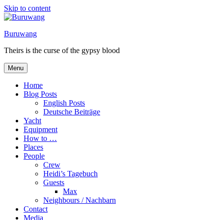
Skip to content
Buruwang
Theirs is the curse of the gypsy blood
Menu
Home
Blog Posts
English Posts
Deutsche Beiträge
Yacht
Equipment
How to …
Places
People
Crew
Heidi’s Tagebuch
Guests
Max
Neighbours / Nachbarn
Contact
Media