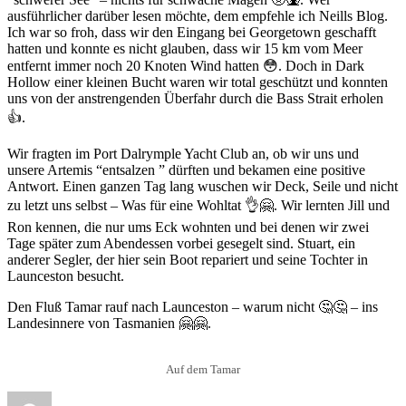
ausführlicher darüber lesen möchte, dem empfehle ich Neills Blog.
Ich war so froh, dass wir den Eingang bei Georgetown geschafft
hatten und konnte es nicht glauben, dass wir 15 km vom Meer
entfernt immer noch 20 Knoten Wind hatten 😳. Doch in Dark
Hollow einer kleinen Bucht waren wir total geschützt und konnten
uns von der anstrengenden Überfahr durch die Bass Strait erholen
👍.
Wir fragten im Port Dalrymple Yacht Club an, ob wir uns und
unsere Artemis “entsalzen ” dürften und bekamen eine positive
Antwort. Einen ganzen Tag lang wuschen wir Deck, Seile und nicht
zu letzt uns selbst – Was für eine Wohltat 👌🤗. Wir lernten Jill und
Ron kennen, die nur ums Eck wohnten und bei denen wir zwei
Tage später zum Abendessen vorbei gesegelt sind. Stuart, ein
anderer Segler, der hier sein Boot repariert und seine Tochter in
Launceston besucht.
Den Fluß Tamar rauf nach Launceston – warum nicht 🤔🤔 – ins
Landesinnere von Tasmanien 🤗🤗.
Auf dem Tamar