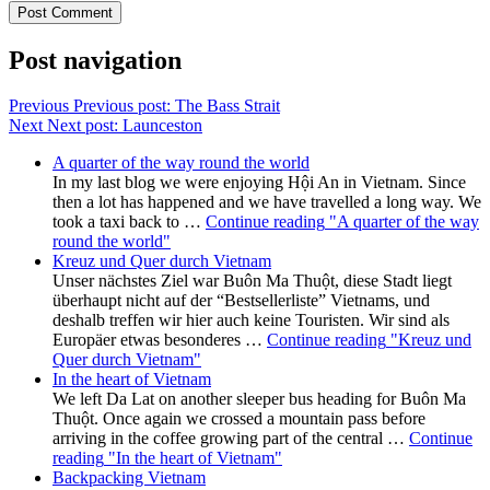
Post navigation
Previous
Previous post:
The Bass Strait
Next
Next post:
Launceston
A quarter of the way round the world
In my last blog we were enjoying Hội An in Vietnam. Since
then a lot has happened and we have travelled a long way. We
took a taxi back to …
Continue reading
"A quarter of the way
round the world"
Kreuz und Quer durch Vietnam
Unser nächstes Ziel war Buôn Ma Thuột, diese Stadt liegt
überhaupt nicht auf der “Bestsellerliste” Vietnams, und
deshalb treffen wir hier auch keine Touristen. Wir sind als
Europäer etwas besonderes …
Continue reading
"Kreuz und
Quer durch Vietnam"
In the heart of Vietnam
We left Da Lat on another sleeper bus heading for Buôn Ma
Thuột. Once again we crossed a mountain pass before
arriving in the coffee growing part of the central …
Continue
reading
"In the heart of Vietnam"
Backpacking Vietnam