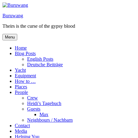
Skip
to
Buruwang
content
Theirs is the curse of the gypsy blood
Menu
Home
Blog Posts
English Posts
Deutsche Beiträge
Yacht
Equipment
How to …
Places
People
Crew
Heidi’s Tagebuch
Guests
Max
Neighbours / Nachbarn
Contact
Media
Helping You