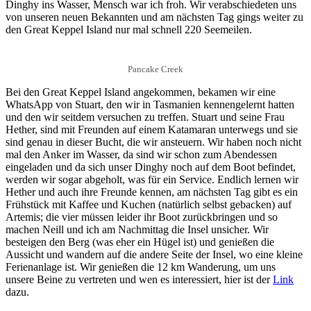
Dinghy ins Wasser, Mensch war ich froh. Wir verabschiedeten uns
von unseren neuen Bekannten und am nächsten Tag gings weiter zu
den Great Keppel Island nur mal schnell 220 Seemeilen.
Pancake Creek
Bei den Great Keppel Island angekommen, bekamen wir eine
WhatsApp von Stuart, den wir in Tasmanien kennengelernt hatten
und den wir seitdem versuchen zu treffen. Stuart und seine Frau
Hether, sind mit Freunden auf einem Katamaran unterwegs und sie
sind genau in dieser Bucht, die wir ansteuern. Wir haben noch nicht
mal den Anker im Wasser, da sind wir schon zum Abendessen
eingeladen und da sich unser Dinghy noch auf dem Boot befindet,
werden wir sogar abgeholt, was für ein Service. Endlich lernen wir
Hether und auch ihre Freunde kennen, am nächsten Tag gibt es ein
Frühstück mit Kaffee und Kuchen (natürlich selbst gebacken) auf
Artemis; die vier müssen leider ihr Boot zurückbringen und so
machen Neill und ich am Nachmittag die Insel unsicher. Wir
besteigen den Berg (was eher ein Hügel ist) und genießen die
Aussicht und wandern auf die andere Seite der Insel, wo eine kleine
Ferienanlage ist. Wir genießen die 12 km Wanderung, um uns
unsere Beine zu vertreten und wen es interessiert, hier ist der
Link
dazu.