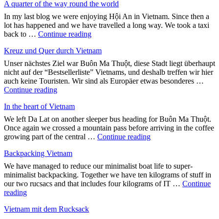
A quarter of the way round the world
In my last blog we were enjoying Hội An in Vietnam. Since then a
lot has happened and we have travelled a long way. We took a taxi
"A
back to …
Continue reading
quarter
Kreuz und Quer durch Vietnam
of
the
Unser nächstes Ziel war Buôn Ma Thuột, diese Stadt liegt überhaupt
way
nicht auf der “Bestsellerliste” Vietnams, und deshalb treffen wir hier
round
auch keine Touristen. Wir sind als Europäer etwas besonderes …
the
"Kreuz
Continue reading
world"
und
In the heart of Vietnam
Quer
durch
We left Da Lat on another sleeper bus heading for Buôn Ma Thuột.
Vietnam"
Once again we crossed a mountain pass before arriving in the coffee
"In
growing part of the central …
Continue reading
the
Backpacking Vietnam
heart
of
We have managed to reduce our minimalist boat life to super-
Vietnam"
minimalist backpacking. Together we have ten kilograms of stuff in
our two rucsacs and that includes four kilograms of IT …
Continue
"Backpacking
reading
Vietnam"
Vietnam mit dem Rucksack