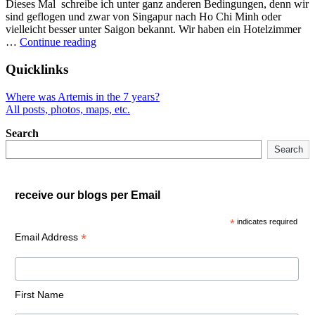
Dieses Mal schreibe ich unter ganz anderen Bedingungen, denn wir
sind geflogen und zwar von Singapur nach Ho Chi Minh oder
vielleicht besser unter Saigon bekannt. Wir haben ein Hotelzimmer
"Vietnam
…
Continue reading
mit
dem
Quicklinks
Rucksack"
Where was Artemis in the 7 years?
All posts, photos, maps, etc.
Search
Search
receive our blogs per Email
*
indicates required
*
Email Address
First Name