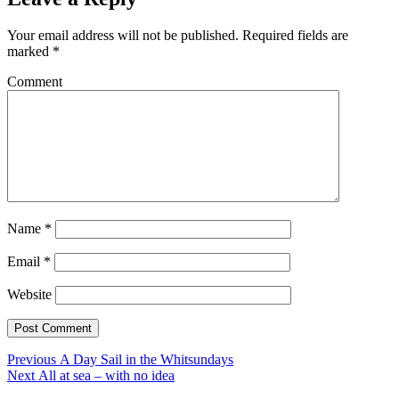
Your email address will not be published.
Required fields are
marked
*
Comment
Name
*
Email
*
Website
Post
Previous
Previous
A Day Sail in the Whitsundays
Next
post:
Next
All at sea – with no idea
navigation
post: