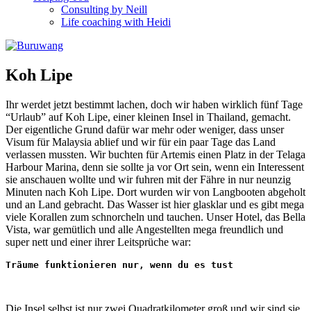
Consulting by Neill
Life coaching with Heidi
Koh Lipe
Ihr werdet jetzt bestimmt lachen, doch wir haben wirklich fünf Tage
“Urlaub” auf Koh Lipe, einer kleinen Insel in Thailand, gemacht.
Der eigentliche Grund dafür war mehr oder weniger, dass unser
Visum für Malaysia ablief und wir für ein paar Tage das Land
verlassen mussten. Wir buchten für Artemis einen Platz in der Telaga
Harbour Marina, denn sie sollte ja vor Ort sein, wenn ein Interessent
sie anschauen wollte und wir fuhren mit der Fähre in nur neunzig
Minuten nach Koh Lipe. Dort wurden wir von Langbooten abgeholt
und an Land gebracht. Das Wasser ist hier glasklar und es gibt mega
viele Korallen zum schnorcheln und tauchen. Unser Hotel, das Bella
Vista, war gemütlich und alle Angestellten mega freundlich und
super nett und einer ihrer Leitsprüche war:
Träume funktionieren nur, wenn du es tust
Die Insel selbst ist nur zwei Quadratkilometer groß und wir sind sie