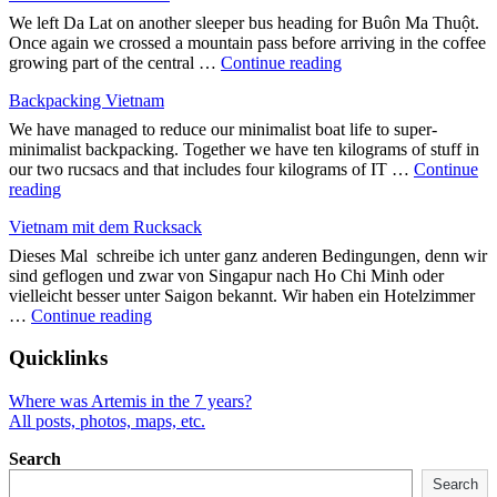
durch
We left Da Lat on another sleeper bus heading for Buôn Ma Thuột.
Vietnam"
Once again we crossed a mountain pass before arriving in the coffee
"In
growing part of the central …
Continue reading
the
Backpacking Vietnam
heart
of
We have managed to reduce our minimalist boat life to super-
Vietnam"
minimalist backpacking. Together we have ten kilograms of stuff in
our two rucsacs and that includes four kilograms of IT …
Continue
"Backpacking
reading
Vietnam"
Vietnam mit dem Rucksack
Dieses Mal schreibe ich unter ganz anderen Bedingungen, denn wir
sind geflogen und zwar von Singapur nach Ho Chi Minh oder
vielleicht besser unter Saigon bekannt. Wir haben ein Hotelzimmer
"Vietnam
…
Continue reading
mit
dem
Quicklinks
Rucksack"
Where was Artemis in the 7 years?
All posts, photos, maps, etc.
Search
Search