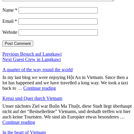
Name
*
Email
*
Website
Post
Previous
Previous
Besuch auf Langkawi
Next
post:
Next
Guest Crew in Langkawi
navigation
post:
A quarter of the way round the world
In my last blog we were enjoying Hội An in Vietnam. Since then a
lot has happened and we have travelled a long way. We took a taxi
"A
back to …
Continue reading
quarter
Kreuz und Quer durch Vietnam
of
the
Unser nächstes Ziel war Buôn Ma Thuột, diese Stadt liegt überhaupt
way
nicht auf der “Bestsellerliste” Vietnams, und deshalb treffen wir hier
round
auch keine Touristen. Wir sind als Europäer etwas besonderes …
the
"Kreuz
Continue reading
world"
und
In the heart of Vietnam
Quer