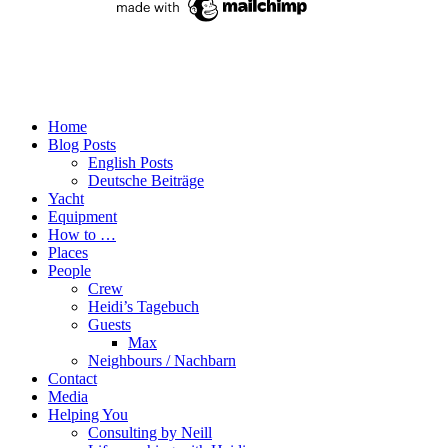
Home
Blog Posts
English Posts
Deutsche Beiträge
Yacht
Equipment
How to …
Places
People
Crew
Heidi’s Tagebuch
Guests
Max
Neighbours / Nachbarn
Contact
Media
Helping You
Consulting by Neill