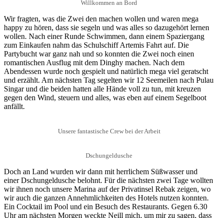
Willkommen an Bord
Wir fragten, was die Zwei den machen wollen und waren mega
happy zu hören, dass sie segeln und was alles so dazugehört lernen
wollen. Nach einer Runde Schwimmen, dann einem Spaziergang
zum Einkaufen nahm das Schulschiff Artemis Fahrt auf. Die
Partybucht war ganz nah und so konnten die Zwei noch einen
romantischen Ausflug mit dem Dinghy machen. Nach dem
Abendessen wurde noch gespielt und natürlich mega viel geratscht
und erzählt. Am nächsten Tag segelten wir 12 Seemeilen nach Pulau
Singar und die beiden hatten alle Hände voll zu tun, mit kreuzen
gegen den Wind, steuern und alles, was eben auf einem Segelboot
anfällt.
Unsere fantastische Crew bei der Arbeit
Dschungeldusche
Doch an Land wurden wir dann mit herrlichem Süßwasser und
einer Dschungeldusche belohnt. Für die nächsten zwei Tage wollten
wir ihnen noch unsere Marina auf der Privatinsel Rebak zeigen, wo
wir auch die ganzen Annehmlichkeiten des Hotels nutzen konnten.
Ein Cocktail im Pool und ein Besuch des Restaurants. Gegen 6.30
Uhr am nächsten Morgen weckte Neill mich, um mir zu sagen, dass