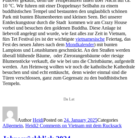
Pullover gekauft, denn die Temperaturen fallen über Nacht auf ca.
10 °C. Wir fuhren mit einer Doppelmayr Seilbahn zu einem
buddhistischen Tempel und bestaunten den unglaublich schönen
Park mit bunten Blumenbeeten und kleinen Seen. Bei unserer
Entdeckungstour durch die Stadt kommen wir am Crazy House
vorbei und besuchen den goldenen Buddha. Diese Anlage ist
liebevoll angelegt und wurde, wie fast alles zur Zeit in Vietnam,
fürs Tet Festival (es ist der wichtigste
vietnamesische
Feiertag, das
Fest des neuen Jahres nach dem
Mondkalender
) mit bunten
Lampions und Lotusblumen geschmückt. An den Straßen werden
überall blühende Bäume, oder Zierorangenbäume oder riesige
Blumenstöcke verkauft, die wie bei uns die Christbäume, aufgestellt
werden. Am Heimweg wollten wir noch die katholische Kathedrale
besuchen und sind echt enttäuscht, denn wieder einmal sind die
Türen verschlossen, ganz zum Gegensatz zu den buddhistischen
Tempeln.
Da Lat
Author
Heidi
Posted on
24. January 2025
Categories
Allgemein
,
Heidi
2 Comments
on Vietnam mit dem Rucksack