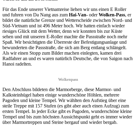
Für das Ende unserer Vietnamreise liehen wir uns einen E Roller
und fuhren von Da Nang aus zum
Hai-Van-
oder
Wolken-Pass
, er
bildet die natürliche Grenze und Wetterscheide zwischen Nord- und
Süd-Vietnam und ist 496 Meter hoch. Wir hatten einfach wieder
riesiges Glück mit dem Wetter, denn wir konnten bis zur Küste
sehen und mit unseren E-Roller machte die Passstraße noch mehr
Spaß. Wir besichtigten die Überreste der Befestigungsanlage und
bewunderten die Passstraße, die sich am Berg entlang schlängelt.
Als wir einen Stopp zum Bilder machen einlegten, kamen drei
Radfahrer an und es waren natürlich Deutsche, die von Saigon nach
Hanoi radelten.
Wolkenpass
Den Abschluss bildeten die Marmorberge, diese Marmor- und
Kalksteinhügel haben einige wunderschöne Höhlen, mehrere
Pagoden und kleine Tempel. Wir wählten den Aufstieg über eine
steile Treppe mit 157 Stufen (es gibt aber auch einen Aufzug) zum
ersten Tempel. In jeder Ecke gibt es Pagoden, wunderschöne kleine
Tempel und bis zum höchsten Aussichtspunkt geht es immer wieder
über Marmortreppen und Steine bergauf und wieder bergab.