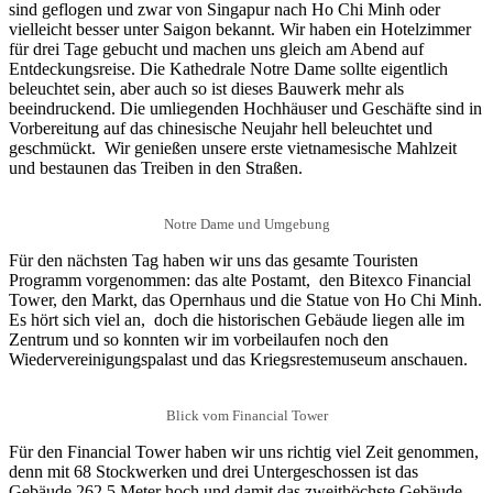
sind geflogen und zwar von Singapur nach Ho Chi Minh oder
vielleicht besser unter Saigon bekannt. Wir haben ein Hotelzimmer
für drei Tage gebucht und machen uns gleich am Abend auf
Entdeckungsreise. Die Kathedrale Notre Dame sollte eigentlich
beleuchtet sein, aber auch so ist dieses Bauwerk mehr als
beeindruckend. Die umliegenden Hochhäuser und Geschäfte sind in
Vorbereitung auf das chinesische Neujahr hell beleuchtet und
geschmückt. Wir genießen unsere erste vietnamesische Mahlzeit
und bestaunen das Treiben in den Straßen.
Notre Dame und Umgebung
Für den nächsten Tag haben wir uns das gesamte Touristen
Programm vorgenommen: das alte Postamt, den Bitexco Financial
Tower, den Markt, das Opernhaus und die Statue von Ho Chi Minh.
Es hört sich viel an, doch die historischen Gebäude liegen alle im
Zentrum und so konnten wir im vorbeilaufen noch den
Wiedervereinigungspalast und das Kriegsrestemuseum anschauen.
Blick vom Financial Tower
Für den Financial Tower haben wir uns richtig viel Zeit genommen,
denn mit 68 Stockwerken und drei Untergeschossen ist das
Gebäude 262,5 Meter hoch und damit das zweithöchste Gebäude