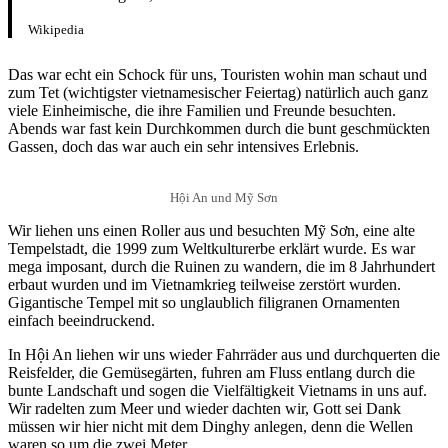
Wikipedia
Das war echt ein Schock für uns, Touristen wohin man schaut und
zum Tet (wichtigster vietnamesischer Feiertag) natürlich auch ganz
viele Einheimische, die ihre Familien und Freunde besuchten.
Abends war fast kein Durchkommen durch die bunt geschmückten
Gassen, doch das war auch ein sehr intensives Erlebnis.
Hội An und Mỹ Sơn
Wir liehen uns einen Roller aus und besuchten Mỹ Sơn, eine alte
Tempelstadt, die 1999 zum Weltkulturerbe erklärt wurde. Es war
mega imposant, durch die Ruinen zu wandern, die im 8 Jahrhundert
erbaut wurden und im Vietnamkrieg teilweise zerstört wurden.
Gigantische Tempel mit so unglaublich filigranen Ornamenten
einfach beeindruckend.
In Hội An liehen wir uns wieder Fahrräder aus und durchquerten die
Reisfelder, die Gemüsegärten, fuhren am Fluss entlang durch die
bunte Landschaft und sogen die Vielfältigkeit Vietnams in uns auf.
Wir radelten zum Meer und wieder dachten wir, Gott sei Dank
müssen wir hier nicht mit dem Dinghy anlegen, denn die Wellen
waren so um die zwei Meter.