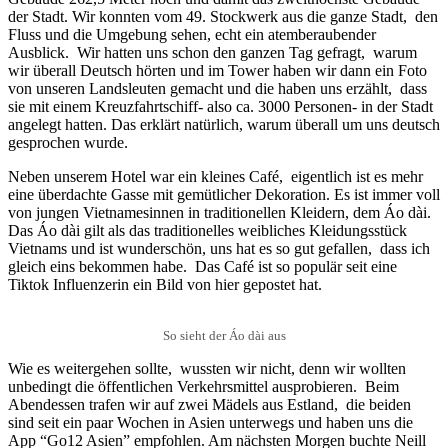
der Stadt. Wir konnten vom 49. Stockwerk aus die ganze Stadt, den
Fluss und die Umgebung sehen, echt ein atemberaubender
Ausblick. Wir hatten uns schon den ganzen Tag gefragt, warum
wir überall Deutsch hörten und im Tower haben wir dann ein Foto
von unseren Landsleuten gemacht und die haben uns erzählt, dass
sie mit einem Kreuzfahrtschiff- also ca. 3000 Personen- in der Stadt
angelegt hatten. Das erklärt natürlich, warum überall um uns deutsch
gesprochen wurde.
Neben unserem Hotel war ein kleines Café, eigentlich ist es mehr
eine überdachte Gasse mit gemütlicher Dekoration. Es ist immer voll
von jungen Vietnamesinnen in traditionellen Kleidern, dem Áo dài.
Das Áo dài gilt als das traditionelles weibliches Kleidungsstück
Vietnams und ist wunderschön, uns hat es so gut gefallen, dass ich
gleich eins bekommen habe. Das Café ist so populär seit eine
Tiktok Influenzerin ein Bild von hier gepostet hat.
So sieht der Áo dài aus
Wie es weitergehen sollte, wussten wir nicht, denn wir wollten
unbedingt die öffentlichen Verkehrsmittel ausprobieren. Beim
Abendessen trafen wir auf zwei Mädels aus Estland, die beiden
sind seit ein paar Wochen in Asien unterwegs und haben uns die
App “Go12 Asien” empfohlen. Am nächsten Morgen buchte Neill