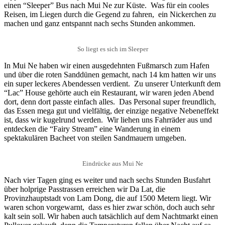
einen “Sleeper” Bus nach Mui Ne zur Küste. Was für ein cooles
Reisen, im Liegen durch die Gegend zu fahren, ein Nickerchen zu
machen und ganz entspannt nach sechs Stunden ankommen.
So liegt es sich im Sleeper
In Mui Ne haben wir einen ausgedehnten Fußmarsch zum Hafen
und über die roten Sanddünen gemacht, nach 14 km hatten wir uns
ein super leckeres Abendessen verdient. Zu unserer Unterkunft dem
“Lac” House gehörte auch ein Restaurant, wir waren jeden Abend
dort, denn dort passte einfach alles. Das Personal super freundlich,
das Essen mega gut und vielfältig, der einzige negative Nebeneffekt
ist, dass wir kugelrund werden. Wir liehen uns Fahrräder aus und
entdecken die “Fairy Stream” eine Wanderung in einem
spektakulären Bacheet von steilen Sandmauern umgeben.
Eindrücke aus Mui Ne
Nach vier Tagen ging es weiter und nach sechs Stunden Busfahrt
über holprige Passtrassen erreichen wir Da Lat, die
Provinzhauptstadt von Lam Dong, die auf 1500 Metern liegt. Wir
waren schon vorgewarnt, dass es hier zwar schön, doch auch sehr
kalt sein soll. Wir haben auch tatsächlich auf dem Nachtmarkt einen