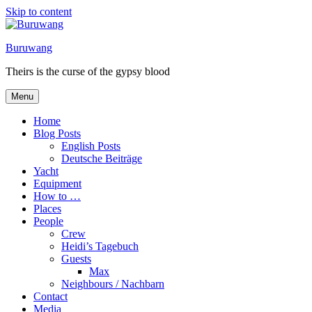
Skip to content
Buruwang
Theirs is the curse of the gypsy blood
Menu
Home
Blog Posts
English Posts
Deutsche Beiträge
Yacht
Equipment
How to …
Places
People
Crew
Heidi’s Tagebuch
Guests
Max
Neighbours / Nachbarn
Contact
Media