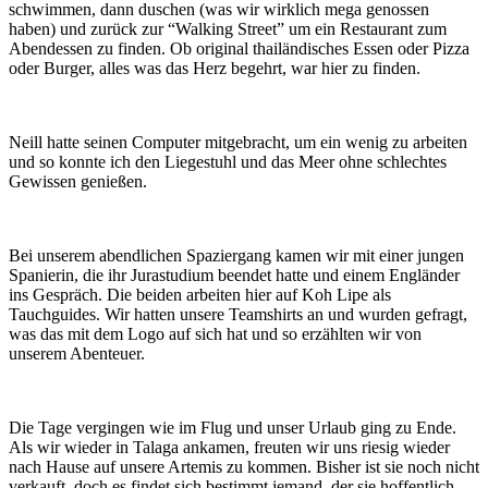
schwimmen, dann duschen (was wir wirklich mega genossen
haben) und zurück zur “Walking Street” um ein Restaurant zum
Abendessen zu finden. Ob original thailändisches Essen oder Pizza
oder Burger, alles was das Herz begehrt, war hier zu finden.
Neill hatte seinen Computer mitgebracht, um ein wenig zu arbeiten
und so konnte ich den Liegestuhl und das Meer ohne schlechtes
Gewissen genießen.
Bei unserem abendlichen Spaziergang kamen wir mit einer jungen
Spanierin, die ihr Jurastudium beendet hatte und einem Engländer
ins Gespräch. Die beiden arbeiten hier auf Koh Lipe als
Tauchguides. Wir hatten unsere Teamshirts an und wurden gefragt,
was das mit dem Logo auf sich hat und so erzählten wir von
unserem Abenteuer.
Die Tage vergingen wie im Flug und unser Urlaub ging zu Ende.
Als wir wieder in Talaga ankamen, freuten wir uns riesig wieder
nach Hause auf unsere Artemis zu kommen. Bisher ist sie noch nicht
verkauft, doch es findet sich bestimmt jemand, der sie hoffentlich