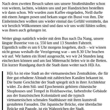
Nach dem zweiten Besuch sahen uns unsere Straßenhändler schon
von weitem, lachten, winkten uns und per Handzeichen bestellten
wir dann schon. Wir wurden zum Kaffee eingeladen, Neill durfte
mit einem Jungen posen und bekam sogar ein Bussi von ihm. Die
Einheimischen wollten uns wieder einmal das Gefühl vermitteln, das
wir herzlich Willkommen sind und dass wir uns wohl fühlen sollen;
was ihnen auch gelungen ist.
Weiter gings natürlich wieder mit dem Bus nach Da Nang, unsere
längste Busreise von ca. 550 km und 13 Stunden Fahrzeit.
Eigentlich sollte es um 6 Uhr morgens losgehen, doch – wir wissen
nicht genau weshalb die Verzögerung war – um 8.30 Uhr brachen
wir auf. Wir hatten ein Hotel ausgesucht, wo wir 24 Stunden lang
einchecken können und um fast Mitternacht fielen wir in die Betten.
Ein kurzer Rundgang durch die Stadt dann weiter nach Hội An.
Hội An ist eine Stadt an der vietnamesischen Zentralküste, die für
ihre gut erhaltene Altstadt mit zahlreichen Kanälen bekannt ist.
Die bunte Geschichte der Stadt spiegelt sich in ihrer Architektur
wider. Zu dem Stil- und Epochenmix gehören chinesische
Shophouses und Tempel in Holzbauweise, farbenfrohe Gebäude
aus der französischen Kolonialzeit und die typisch
vietnamesischen schmalen Stadthäuser mit ihren kunstvoll
gestalteten Fassaden. Die Japanische Brücke, eine überdachte
Brücke mit Pagode, ist ein Wahrzeichen der Stadt.