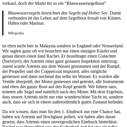
verkauf, doch der Markt für so ein “Blauwassersegelboot”
Blauwassersegeln bezeichnet das Segeln auf Hoher See
. Damit
verbunden ist das Leben auf dem Segelboot fernab von Küsten,
Häfen oder Marinas.
Wikipedia
ist eben nicht hier in Malaysia sondern in England oder Neuseeland.
Wir sagten ganz oft wir brauchen nur einen einzigen Käufer und
genau diesen einen fand Rachel. Er beauftragte einen Gutachter
(Surveyer), der Artemis einer ganz genauen Inspektion unterzog;
zuerst wurde Artemis aus dem Wasser genommen und der Rumpf,
der Propeller und der Coppercoat inspiziert, alles mögliche
gemessen und dann nochmal das selbe im Wasser. Es wurden alle
Ventile überprüft, der Motor gemessen und getestet, alle Instrumente
und eben das ganze Boot auf den Kopf gestellt. Wir fuhren raus,
testeten alle Segel und natürlich auch den Motor. Mit dem Ergebnis,
dass unsere Artemis nicht nur eine wunderschöne Yacht ist, sondern
auch, dass sie sich in einem außerordentlich guten Zustand befindet.
Da wir wissen, dass man für den 1. Eindruck nur eine Chance hat,
haben wir Artemis auf Hochglanz poliert, wir haben alles daran
gesetzt, dass Artemis einen unvergesslichen Eindruck hinterlässt.
Rachel war überwältigt von der Sauberkeit und hat uns ein tolles