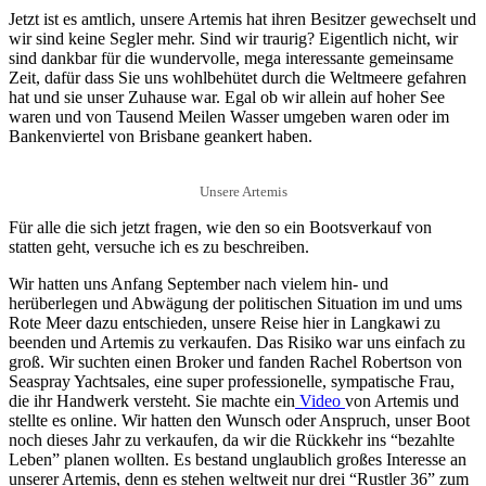
Jetzt ist es amtlich, unsere Artemis hat ihren Besitzer gewechselt und
wir sind keine Segler mehr. Sind wir traurig? Eigentlich nicht, wir
sind dankbar für die wundervolle, mega interessante gemeinsame
Zeit, dafür dass Sie uns wohlbehütet durch die Weltmeere gefahren
hat und sie unser Zuhause war. Egal ob wir allein auf hoher See
waren und von Tausend Meilen Wasser umgeben waren oder im
Bankenviertel von Brisbane geankert haben.
Unsere Artemis
Für alle die sich jetzt fragen, wie den so ein Bootsverkauf von
statten geht, versuche ich es zu beschreiben.
Wir hatten uns Anfang September nach vielem hin- und
herüberlegen und Abwägung der politischen Situation im und ums
Rote Meer dazu entschieden, unsere Reise hier in Langkawi zu
beenden und Artemis zu verkaufen. Das Risiko war uns einfach zu
groß. Wir suchten einen Broker und fanden Rachel Robertson von
Seaspray Yachtsales, eine super professionelle, sympatische Frau,
die ihr Handwerk versteht. Sie machte ein
Video
von Artemis und
stellte es online. Wir hatten den Wunsch oder Anspruch, unser Boot
noch dieses Jahr zu verkaufen, da wir die Rückkehr ins “bezahlte
Leben” planen wollten. Es bestand unglaublich großes Interesse an
unserer Artemis, denn es stehen weltweit nur drei “Rustler 36” zum