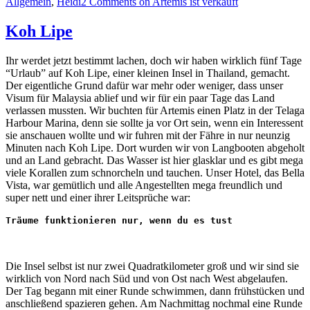
Allgemein
,
Heidi
2 Comments
on Artemis ist verkauft
Koh Lipe
Ihr werdet jetzt bestimmt lachen, doch wir haben wirklich fünf Tage
“Urlaub” auf Koh Lipe, einer kleinen Insel in Thailand, gemacht.
Der eigentliche Grund dafür war mehr oder weniger, dass unser
Visum für Malaysia ablief und wir für ein paar Tage das Land
verlassen mussten. Wir buchten für Artemis einen Platz in der Telaga
Harbour Marina, denn sie sollte ja vor Ort sein, wenn ein Interessent
sie anschauen wollte und wir fuhren mit der Fähre in nur neunzig
Minuten nach Koh Lipe. Dort wurden wir von Langbooten abgeholt
und an Land gebracht. Das Wasser ist hier glasklar und es gibt mega
viele Korallen zum schnorcheln und tauchen. Unser Hotel, das Bella
Vista, war gemütlich und alle Angestellten mega freundlich und
super nett und einer ihrer Leitsprüche war:
Träume funktionieren nur, wenn du es tust
Die Insel selbst ist nur zwei Quadratkilometer groß und wir sind sie
wirklich von Nord nach Süd und von Ost nach West abgelaufen.
Der Tag begann mit einer Runde schwimmen, dann frühstücken und
anschließend spazieren gehen. Am Nachmittag nochmal eine Runde