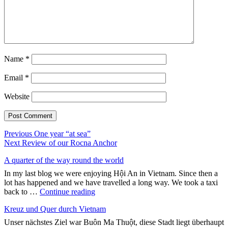
Name
*
Email
*
Website
Post
Previous
Previous
One year “at sea”
Next
post:
Next
Review of our Rocna Anchor
navigation
post:
A quarter of the way round the world
In my last blog we were enjoying Hội An in Vietnam. Since then a
lot has happened and we have travelled a long way. We took a taxi
"A
back to …
Continue reading
quarter
Kreuz und Quer durch Vietnam
of
the
Unser nächstes Ziel war Buôn Ma Thuột, diese Stadt liegt überhaupt
way