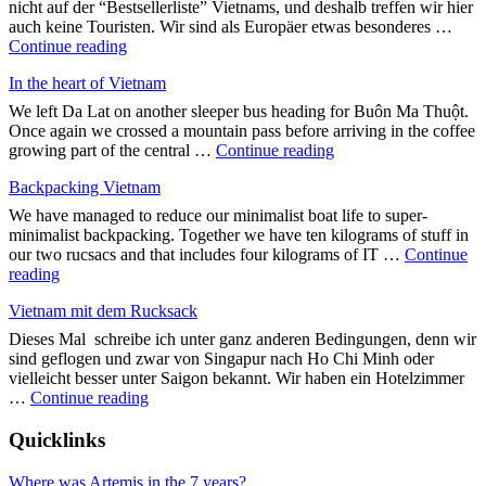
nicht auf der “Bestsellerliste” Vietnams, und deshalb treffen wir hier
round
auch keine Touristen. Wir sind als Europäer etwas besonderes …
the
"Kreuz
Continue reading
world"
und
In the heart of Vietnam
Quer
durch
We left Da Lat on another sleeper bus heading for Buôn Ma Thuột.
Vietnam"
Once again we crossed a mountain pass before arriving in the coffee
"In
growing part of the central …
Continue reading
the
Backpacking Vietnam
heart
of
We have managed to reduce our minimalist boat life to super-
Vietnam"
minimalist backpacking. Together we have ten kilograms of stuff in
our two rucsacs and that includes four kilograms of IT …
Continue
"Backpacking
reading
Vietnam"
Vietnam mit dem Rucksack
Dieses Mal schreibe ich unter ganz anderen Bedingungen, denn wir
sind geflogen und zwar von Singapur nach Ho Chi Minh oder
vielleicht besser unter Saigon bekannt. Wir haben ein Hotelzimmer
"Vietnam
…
Continue reading
mit
dem
Quicklinks
Rucksack"
Where was Artemis in the 7 years?