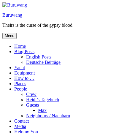
Skip
to
Buruwang
content
Theirs is the curse of the gypsy blood
Menu
Home
Blog Posts
English Posts
Deutsche Beiträge
Yacht
Equipment
How to …
Places
People
Crew
Heidi’s Tagebuch
Guests
Max
Neighbours / Nachbarn
Contact
Media
Helping You