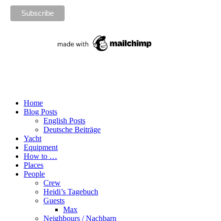
Home
Blog Posts
English Posts
Deutsche Beiträge
Yacht
Equipment
How to …
Places
People
Crew
Heidi’s Tagebuch
Guests
Max
Neighbours / Nachbarn