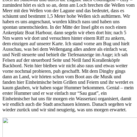
zumindest hört es sich so an, denn am Loch brechen die Wellen vom
Meer mit den Wellen von der Lagune und das bedeutet, dass es
schäumt und bestimmt 1,5 Meter hohe Wellen sich auftürmen. Wir
haben es uns angeschaut, wurden klitsch nass und haben uns
spontan umentschieden. In der Mitte der Insel gibt es noch einen
Ankerplatz Boat Harbour, dann segeln wir eben dort hin; nach 5
Nm waren wir dort und versuchten hinter einem Riff zu ankern,
dem einzigen auf unserer Karte. Ich stand vorne am Bug und hielt
Ausschau, was bei dem Wellengang alles andere als einfach war,
und Neill steuerte und behielt die Tiefenanzeige im Auge; ich sah
Felsen auf der steuerbord Seite und Neill fand Korallenköpfe
Backbord. Nein hier bleiben wir nicht also raus und etwas weiter
vorne nochmal probieren, puh geschafft. Mit dem Dinghy gings
dann an Land, wir hörten schon vom Boot aus die Musik und
fanden hier Einheimische beim Grillen und Feiern und ihr werdet es
kaum glauben, wir haben sogar Hummer bekommen. Genial – mein
erster Hummer und er war einfach nur “Sau guat”, ein
Einheimischer hat uns für morgen ein Wassertaxi organisiert, damit
wir endlich auch die Stadt anschauen können. Danach segelten wir
wieder zurück und wir sind neugierig, was uns morgen erwartet.