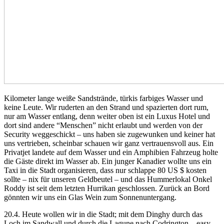
Kilometer lange weiße Sandstrände, türkis farbiges Wasser und
keine Leute. Wir ruderten an den Strand und spazierten dort rum,
nur am Wasser entlang, denn weiter oben ist ein Luxus Hotel und
dort sind andere “Menschen” nicht erlaubt und werden von der
Security weggeschickt – uns haben sie zugewunken und keiner hat
uns vertrieben, scheinbar schauen wir ganz vertrauensvoll aus. Ein
Privatjet landete auf dem Wasser und ein Amphibien Fahrzeug holte
die Gäste direkt im Wasser ab. Ein junger Kanadier wollte uns ein
Taxi in die Stadt organisieren, dass nur schlappe 80 US $ kosten
sollte – nix für unseren Geldbeutel – und das Hummerlokal Onkel
Roddy ist seit dem letzten Hurrikan geschlossen. Zurück an Bord
gönnten wir uns ein Glas Wein zum Sonnenuntergang.
20.4. Heute wollen wir in die Stadt; mit dem Dinghy durch das
Loch im Sandwall und durch die Lagune nach Codrington – easy –