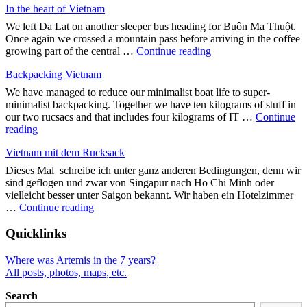
In the heart of Vietnam
Quer
durch
We left Da Lat on another sleeper bus heading for Buôn Ma Thuột.
Vietnam"
Once again we crossed a mountain pass before arriving in the coffee
"In
growing part of the central …
Continue reading
the
Backpacking Vietnam
heart
of
We have managed to reduce our minimalist boat life to super-
Vietnam"
minimalist backpacking. Together we have ten kilograms of stuff in
our two rucsacs and that includes four kilograms of IT …
Continue
"Backpacking
reading
Vietnam"
Vietnam mit dem Rucksack
Dieses Mal schreibe ich unter ganz anderen Bedingungen, denn wir
sind geflogen und zwar von Singapur nach Ho Chi Minh oder
vielleicht besser unter Saigon bekannt. Wir haben ein Hotelzimmer
"Vietnam
…
Continue reading
mit
dem
Quicklinks
Rucksack"
Where was Artemis in the 7 years?
All posts, photos, maps, etc.
Search