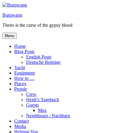
Skip
to
Buruwang
content
Theirs is the curse of the gypsy blood
Menu
Home
Blog Posts
English Posts
Deutsche Beiträge
Yacht
Equipment
How to …
Places
People
Crew
Heidi’s Tagebuch
Guests
Max
Neighbours / Nachbarn
Contact
Media
Helping You