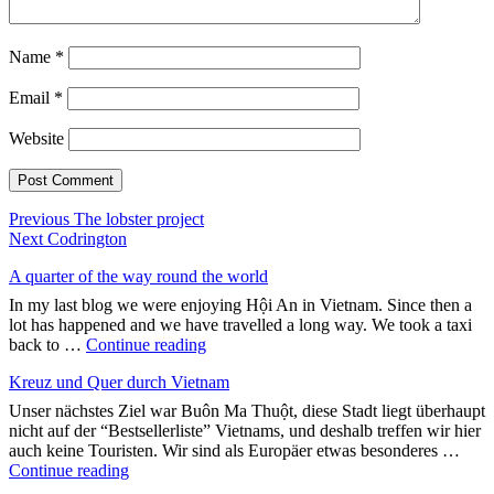
Name
*
Email
*
Website
Post
Previous
Previous
The lobster project
Next
post:
Next
Codrington
navigation
post:
A quarter of the way round the world
In my last blog we were enjoying Hội An in Vietnam. Since then a
lot has happened and we have travelled a long way. We took a taxi
"A
back to …
Continue reading
quarter
Kreuz und Quer durch Vietnam
of
the
Unser nächstes Ziel war Buôn Ma Thuột, diese Stadt liegt überhaupt
way
nicht auf der “Bestsellerliste” Vietnams, und deshalb treffen wir hier
round
auch keine Touristen. Wir sind als Europäer etwas besonderes …
the
"Kreuz
Continue reading
world"
und