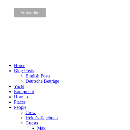
Home
Blog Posts
English Posts
Deutsche Beiträge
Yacht
Equipment
How to …
Places
People
Crew
Heidi’s Tagebuch
Guests
Max