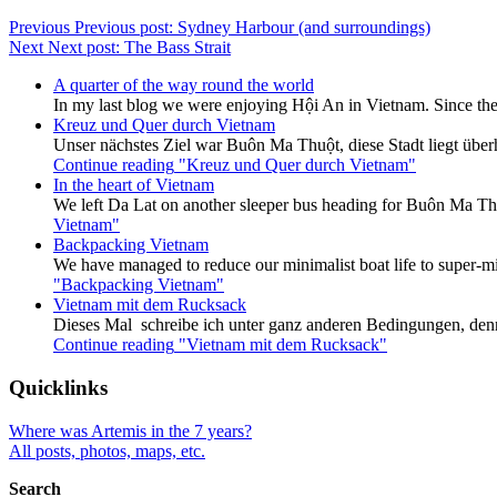
Previous
Previous post:
Sydney Harbour (and surroundings)
Next
Next post:
The Bass Strait
A quarter of the way round the world
In my last blog we were enjoying Hội An in Vietnam. Since the
Kreuz und Quer durch Vietnam
Unser nächstes Ziel war Buôn Ma Thuột, diese Stadt liegt überh
Continue reading
"Kreuz und Quer durch Vietnam"
In the heart of Vietnam
We left Da Lat on another sleeper bus heading for Buôn Ma Thu
Vietnam"
Backpacking Vietnam
We have managed to reduce our minimalist boat life to super-mi
"Backpacking Vietnam"
Vietnam mit dem Rucksack
Dieses Mal schreibe ich unter ganz anderen Bedingungen, den
Continue reading
"Vietnam mit dem Rucksack"
Quicklinks
Where was Artemis in the 7 years?
All posts, photos, maps, etc.
Search