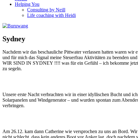
Helping You
Consulting by Neill
Life coaching with Heidi
Sydney
Nachdem wir das beschauliche Pittwater verlassen hatten waren wir 
und für mich das Signal meine Steuerfrau Aktivitäten zu beenden und
WIR SIND IN SYDNEY !!!! was für ein Gefühl – ich bekomme jetzt 
zu segeln.
Unsere erste Nacht verbrachten wir in einer idyllischen Bucht und i
Solarpanelen und Windgenerator – und wurden spontan zum Abendess
verbringen.
Am 26.12. kam dann Catherine wie versprochen zu uns an Bord. Wir v
nicht schlecht, dass kein anderes Boot vor Anker lag, doch nachdem w