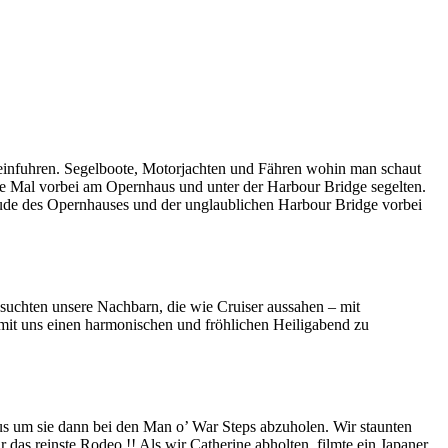
r einfuhren. Segelboote, Motorjachten und Fähren wohin man schaut
ste Mal vorbei am Opernhaus und unter der Harbour Bridge segelten.
e des Opernhauses und der unglaublichen Harbour Bridge vorbei
esuchten unsere Nachbarn, die wie Cruiser aussahen – mit
t uns einen harmonischen und fröhlichen Heiligabend zu
s um sie dann bei den Man o’ War Steps abzuholen. Wir staunten
das reinste Rodeo !! Als wir Catherine abholten, filmte ein Japaner