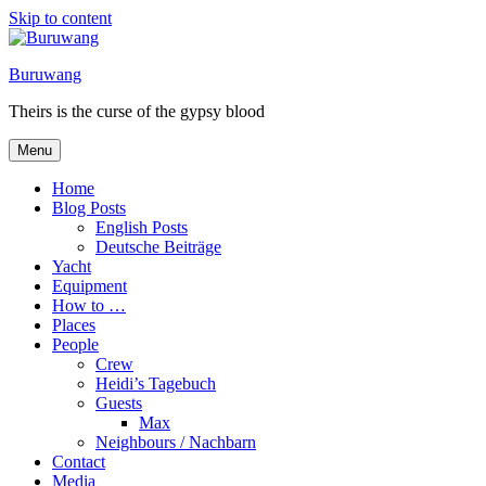
Skip to content
Buruwang
Theirs is the curse of the gypsy blood
Menu
Home
Blog Posts
English Posts
Deutsche Beiträge
Yacht
Equipment
How to …
Places
People
Crew
Heidi’s Tagebuch
Guests
Max
Neighbours / Nachbarn
Contact
Media