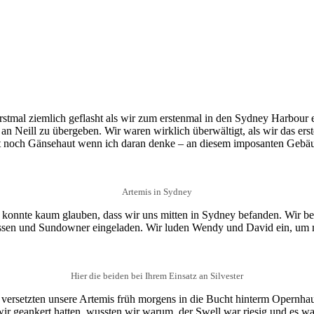
erstmal ziemlich geflasht als wir zum erstenmal in den Sydney Harbou
 an Neill zu übergeben. Wir waren wirklich überwältigt, als wir das er
noch Gänsehaut wenn ich daran denke – an diesem imposanten Gebäud
Artemis in Sydney
ch konnte kaum glauben, dass wir uns mitten in Sydney befanden. Wir b
en und Sundowner eingeladen. Wir luden Wendy und David ein, um mi
Hier die beiden bei Ihrem Einsatz an Silvester
ersetzten unsere Artemis früh morgens in die Bucht hinterm Opernhau
ir geankert hatten, wussten wir warum, der Swell war riesig und es war 