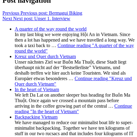
Post navigation
Previous
Previous post:
Bermagui Biking
Next
Next post:
Unser 1. Interview
A quarter of the way round the world
In my last blog we were enjoying Hội An in Vietnam. Since
then a lot has happened and we have travelled a long way. We
took a taxi back to …
Continue reading
"A quarter of the way
round the world"
Kreuz und Quer durch Vietnam
Unser nächstes Ziel war Buôn Ma Thuột, diese Stadt liegt
überhaupt nicht auf der “Bestsellerliste” Vietnams, und
deshalb treffen wir hier auch keine Touristen. Wir sind als
Europäer etwas besonderes …
Continue reading
"Kreuz und
Quer durch Vietnam"
In the heart of Vietnam
We left Da Lat on another sleeper bus heading for Buôn Ma
Thuột. Once again we crossed a mountain pass before
arriving in the coffee growing part of the central …
Continue
reading
"In the heart of Vietnam"
Backpacking Vietnam
We have managed to reduce our minimalist boat life to super-
minimalist backpacking. Together we have ten kilograms of
stuff in our two rucsacs and that includes four kilograms of IT