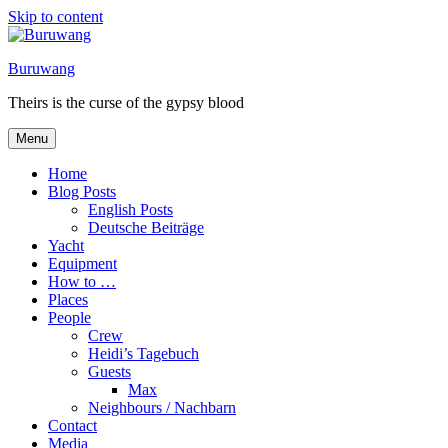
Skip to content
Buruwang
Theirs is the curse of the gypsy blood
Menu
Home
Blog Posts
English Posts
Deutsche Beiträge
Yacht
Equipment
How to …
Places
People
Crew
Heidi’s Tagebuch
Guests
Max
Neighbours / Nachbarn
Contact
Media