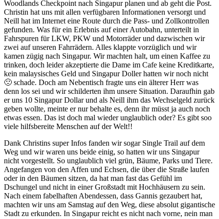
Woodlands Checkpoint nach Singapur planen und ab geht die Post.
Christin hat uns mit allen verfügbaren Informationen versorgt und
Neill hat im Internet eine Route durch die Pass- und Zollkontrollen
gefunden. Was für ein Erlebnis auf einer Autobahn, unterteilt in
Fahrspuren für LKW, PKW und Motorräder und dazwischen wir
zwei auf unseren Fahrrädern. Alles klappte vorzüglich und wir
kamen zügig nach Singapur. Wir machten halt, um einen Kaffee zu
trinken, doch leider akzeptierte die Dame im Cafe keine Kreditkarte,
kein malaysisches Geld und Singapur Doller hatten wir noch nicht
🙁 schade. Doch am Nebentisch fragte uns ein älterer Herr was
denn los sei und wir schilderten ihm unsere Situation. Daraufhin gab
er uns 10 Singapur Dollar und als Neill ihm das Wechselgeld zurück
geben wollte, meinte er nur behalte es, denn ihr müsst ja auch noch
etwas essen. Das ist doch mal wieder unglaublich oder? Es gibt soo
viele hilfsbereite Menschen auf der Welt!!
Dank Christins super Infos fanden wir sogar Single Trail auf dem
Weg und wir waren uns beide einig, so hatten wir uns Singapur
nicht vorgestellt. So unglaublich viel grün, Bäume, Parks und Tiere.
Angefangen von den Affen und Echsen, die über die Straße laufen
oder in den Bäumen sitzen, da hat man fast das Gefühl im
Dschungel und nicht in einer Großstadt mit Hochhäusern zu sein.
Nach einem fabelhaften Abendessen, dass Gannis gezaubert hat,
machten wir uns am Samstag auf den Weg, diese absolut gigantische
Stadt zu erkunden. In Singapur reicht es nicht nach vorne, nein man