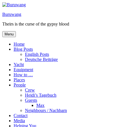
Skip
to
Buruwang
content
Theirs is the curse of the gypsy blood
Menu
Home
Blog Posts
English Posts
Deutsche Beiträge
Yacht
Equipment
How to …
Places
People
Crew
Heidi’s Tagebuch
Guests
Max
Neighbours / Nachbarn
Contact
Media
Helping You