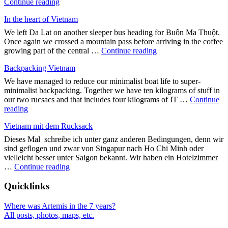
"Kreuz
Continue reading
world"
und
In the heart of Vietnam
Quer
durch
We left Da Lat on another sleeper bus heading for Buôn Ma Thuột.
Vietnam"
Once again we crossed a mountain pass before arriving in the coffee
"In
growing part of the central …
Continue reading
the
Backpacking Vietnam
heart
of
We have managed to reduce our minimalist boat life to super-
Vietnam"
minimalist backpacking. Together we have ten kilograms of stuff in
our two rucsacs and that includes four kilograms of IT …
Continue
"Backpacking
reading
Vietnam"
Vietnam mit dem Rucksack
Dieses Mal schreibe ich unter ganz anderen Bedingungen, denn wir
sind geflogen und zwar von Singapur nach Ho Chi Minh oder
vielleicht besser unter Saigon bekannt. Wir haben ein Hotelzimmer
"Vietnam
…
Continue reading
mit
dem
Quicklinks
Rucksack"
Where was Artemis in the 7 years?
All posts, photos, maps, etc.