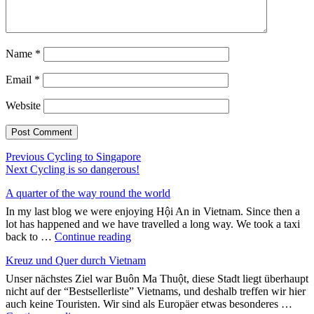
Name
*
Email
*
Website
Post
Previous
Previous
Cycling to Singapore
Next
post:
Next
Cycling is so dangerous!
navigation
post:
A quarter of the way round the world
In my last blog we were enjoying Hội An in Vietnam. Since then a
lot has happened and we have travelled a long way. We took a taxi
"A
back to …
Continue reading
quarter
Kreuz und Quer durch Vietnam
of
the
Unser nächstes Ziel war Buôn Ma Thuột, diese Stadt liegt überhaupt
way
nicht auf der “Bestsellerliste” Vietnams, und deshalb treffen wir hier
round
auch keine Touristen. Wir sind als Europäer etwas besonderes …
the