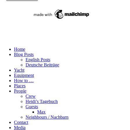
Home
Blog Posts
English Posts
Deutsche Beiträge
Yacht
Equipment
How to …
Places
People
Crew
Heidi’s Tagebuch
Guests
Max
Neighbours / Nachbarn
Contact
Media